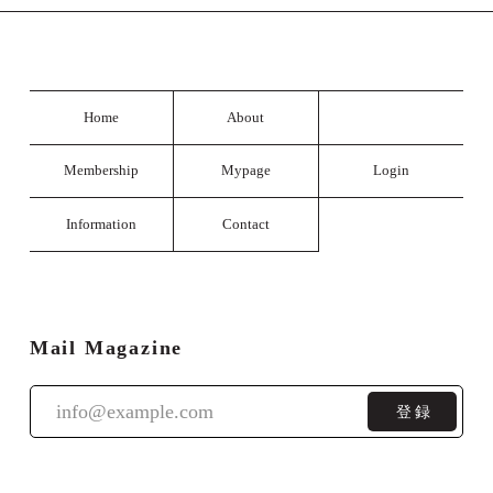
Home
About
Membership
Mypage
Login
Information
Contact
Mail Magazine
登録