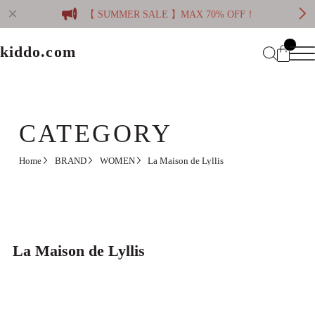
【 SUMMER SALE 】MAX 70% OFF！
kiddo.com
kiddo.com
Home
About
CATEGORY
Category
Home
BRAND
WOMEN
La Maison de Lyllis
Membership
CATEGORY
Information
Guide
Contact
WOMEN
MEN
La Maison de Lyllis
Mypage
プライバシーポリシー
BRAND
特定商取引法に基づく表記
会員規約
Login
WOMEN