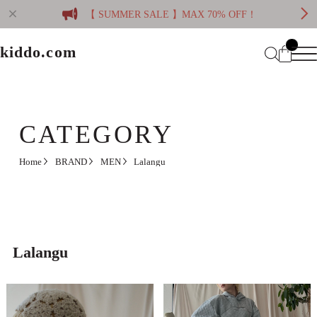
【 SUMMER SALE 】MAX 70% OFF！
kiddo.com
kiddo.com
Home
About
CATEGORY
Category
Home
BRAND
MEN
Lalangu
Membership
CATEGORY
Information
Guide
Contact
WOMEN
MEN
Lalangu
Mypage
プライバシーポリシー
BRAND
特定商取引法に基づく表記
会員規約
Login
WOMEN