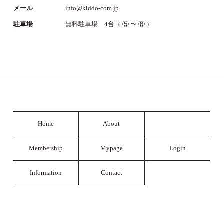
メール
info@kiddo-com.jp
駐車場
無料駐車場 4台（ ⑤ 〜 ⑧ ）
Home
About
Membership
Mypage
Login
Information
Contact