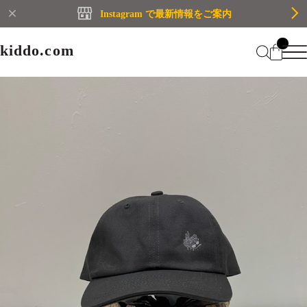
Instagram で最新情報をご案内
kiddo.com
kiddo.com
Home
About
Category
Membership
CATEGORY
Information
Guide
Contact
WOMEN
MEN
Mypage
プライバシーポリシー
BRAND
特定商取引法に基づく表記
会員規約
Login
WOMEN