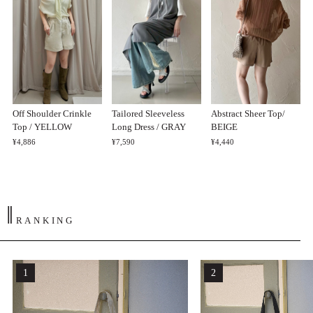
Off Shoulder Crinkle
Tailored Sleeveless
Abstract Sheer Top/
Top / YELLOW
Long Dress / GRAY
BEIGE
¥4,886
¥7,590
¥4,440
‖
RANKING