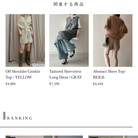
関連する商品
Off Shoulder Crinkle
Tailored Sleeveless
Abstract Sheer Top/
Top / YELLOW
Long Dress / GRAY
BEIGE
¥4,886
¥7,590
¥4,440
‖
RANKING