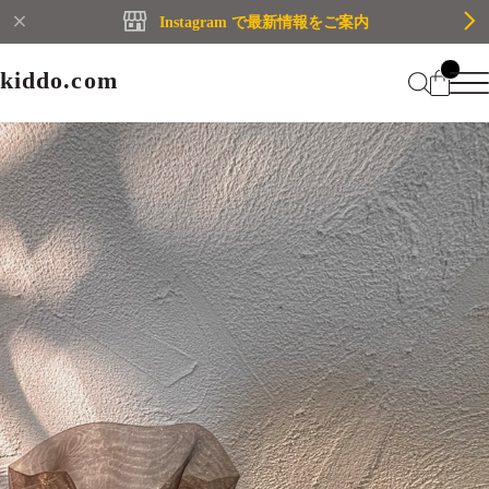
Instagram で最新情報をご案内
kiddo.com
kiddo.com
Home
About
Category
Membership
CATEGORY
Information
Guide
Contact
WOMEN
MEN
Mypage
プライバシーポリシー
BRAND
特定商取引法に基づく表記
会員規約
Login
WOMEN