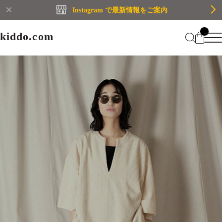
Instagram で最新情報をご案内
kiddo.com
kiddo.com
Home
About
Category
Membership
CATEGORY
Information
Guide
Contact
WOMEN
MEN
Mypage
プライバシーポリシー
BRAND
特定商取引法に基づく表記
会員規約
Login
WOMEN