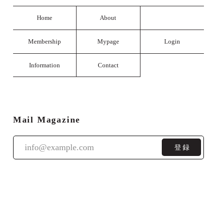
Home
About
Membership
Mypage
Login
Information
Contact
Mail Magazine
登録