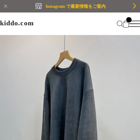
Instagram で最新情報をご案内
kiddo.com
kiddo.com
Home
About
Category
Membership
CATEGORY
Information
Guide
Contact
WOMEN
MEN
Mypage
プライバシーポリシー
BRAND
特定商取引法に基づく表記
会員規約
Login
WOMEN