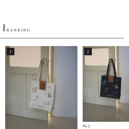
‖
RANKING
No 2