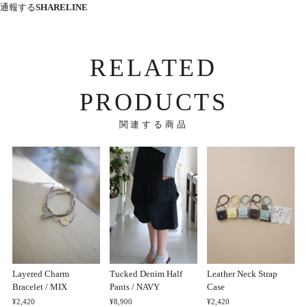
通報する
SHARE
LINE
RELATED
PRODUCTS
関連する商品
Layered Charm
Tucked Denim Half
Leather Neck Strap
Bracelet / MIX
Pants / NAVY
Case
¥2,420
¥8,900
¥2,420