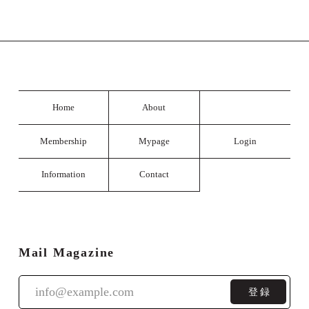
Home
About
Membership
Mypage
Login
Information
Contact
Mail Magazine
登録