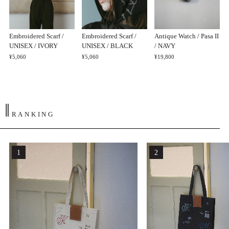
Embroidered Scarf /
Embroidered Scarf /
Antique Watch / Pasa II
UNISEX / IVORY
UNISEX / BLACK
/ NAVY
¥5,060
¥5,060
¥19,800
‖
RANKING