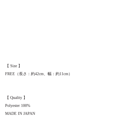
【 Size 】
FREE（長さ：約42cm、幅：約11cm）
【 Quality 】
Polyester 100%
MADE IN JAPAN