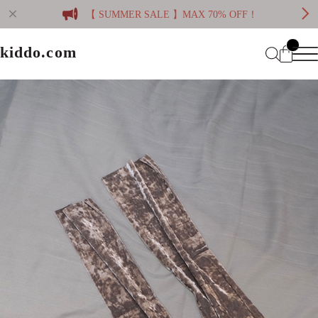
【 SUMMER SALE 】MAX 70% OFF！
kiddo.com
kiddo.com
Home
About
Category
Membership
CATEGORY
Information
Guide
Contact
WOMEN
MEN
Mypage
プライバシーポリシー
BRAND
特定商取引法に基づく表記
会員規約
Login
WOMEN