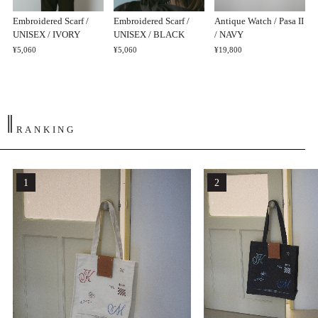
Embroidered Scarf /
Embroidered Scarf /
Antique Watch / Pasa II
UNISEX / IVORY
UNISEX / BLACK
/ NAVY
¥5,060
¥5,060
¥19,800
‖
RANKING