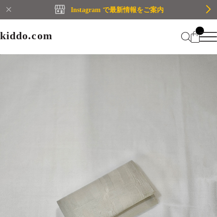
Instagram で最新情報をご案内
kiddo.com
kiddo.com
Home
About
Category
Membership
CATEGORY
Information
Guide
Contact
WOMEN
MEN
Mypage
プライバシーポリシー
BRAND
特定商取引法に基づく表記
会員規約
Login
WOMEN