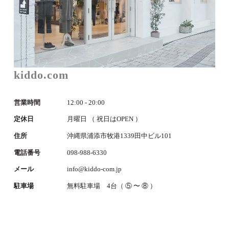
kiddo.com
営業時間
12:00 - 20:00
定休日
月曜日 （ 祝日はOPEN ）
住所
沖縄県浦添市牧港1339田中ビル101
電話番号
098-988-6330
メール
info@kiddo-com.jp
駐車場
無料駐車場 4台（ ⑤ 〜 ⑧ ）