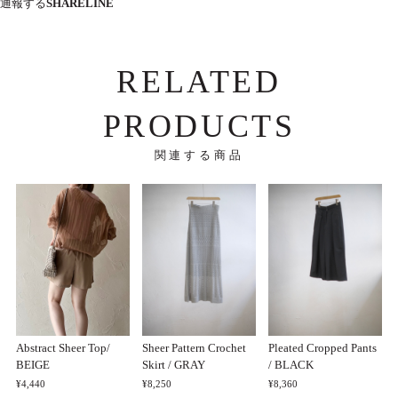
通報する
SHARE
LINE
RELATED
PRODUCTS
関連する商品
Abstract Sheer Top/
Sheer Pattern Crochet
Pleated Cropped Pants
BEIGE
Skirt / GRAY
/ BLACK
¥4,440
¥8,250
¥8,360