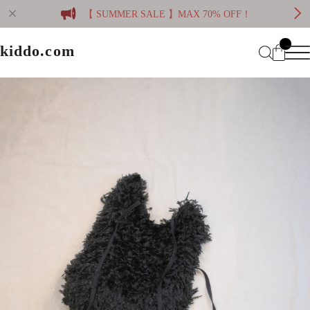
【 SUMMER SALE 】MAX 70% OFF！
kiddo.com
kiddo.com
Home
About
Category
Membership
CATEGORY
Information
Guide
Contact
WOMEN
MEN
Mypage
プライバシーポリシー
BRAND
特定商取引法に基づく表記
会員規約
Login
WOMEN