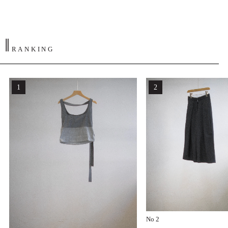
‖
RANKING
No 2