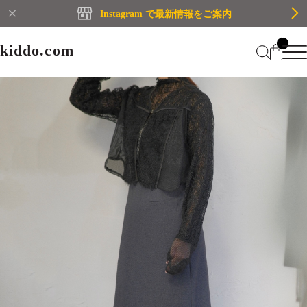
Instagram で最新情報をご案内
kiddo.com
kiddo.com
Home
About
Category
Membership
CATEGORY
Information
Guide
Contact
WOMEN
MEN
Mypage
プライバシーポリシー
BRAND
特定商取引法に基づく表記
会員規約
Login
WOMEN