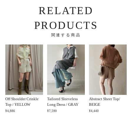
RELATED
PRODUCTS
関連する商品
Off Shoulder Crinkle
Tailored Sleeveless
Abstract Sheer Top/
Top / YELLOW
Long Dress / GRAY
BEIGE
¥4,886
¥7,590
¥4,440