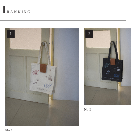
‖
RANKING
No 2
No 1