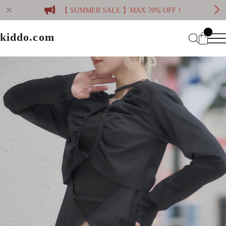
【 SUMMER SALE 】MAX 70% OFF！
kiddo.com
kiddo.com
Home
About
Category
Membership
CATEGORY
Information
Guide
Contact
WOMEN
MEN
Mypage
プライバシーポリシー
BRAND
特定商取引法に基づく表記
会員規約
Login
WOMEN