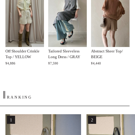
Off Shoulder Crinkle
Tailored Sleeveless
Abstract Sheer Top/
Top / YELLOW
Long Dress / GRAY
BEIGE
¥4,886
¥7,590
¥4,440
‖
RANKING