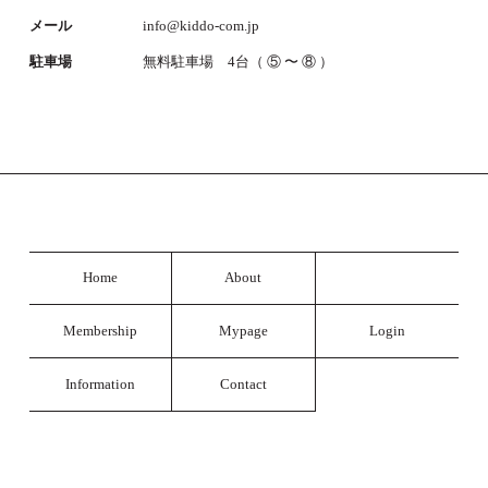
メール
info@kiddo-com.jp
駐車場
無料駐車場 4台（ ⑤ 〜 ⑧ ）
Home
About
Membership
Mypage
Login
Information
Contact