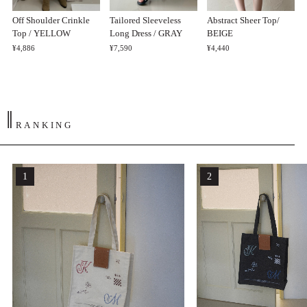
Off Shoulder Crinkle
Tailored Sleeveless
Abstract Sheer Top/
Top / YELLOW
Long Dress / GRAY
BEIGE
¥4,886
¥7,590
¥4,440
‖
RANKING