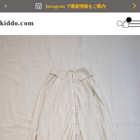
Instagram で最新情報をご案内
kiddo.com
kiddo.com
Home
About
Category
Membership
CATEGORY
Information
Guide
Contact
WOMEN
MEN
Mypage
プライバシーポリシー
BRAND
特定商取引法に基づく表記
会員規約
Login
WOMEN