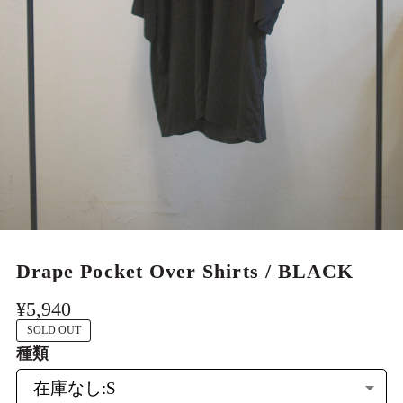
MEN
Drape Pocket Over Shirts / BLACK
¥5,940
SOLD OUT
種類