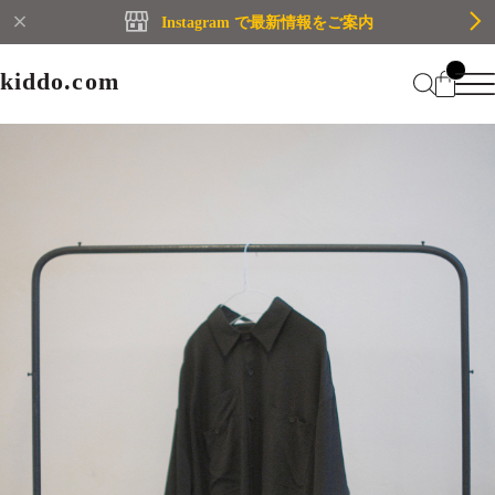
Instagram で最新情報をご案内
kiddo.com
kiddo.com
Home
About
Category
Membership
CATEGORY
Information
Guide
Contact
WOMEN
MEN
Mypage
プライバシーポリシー
BRAND
特定商取引法に基づく表記
会員規約
Login
WOMEN