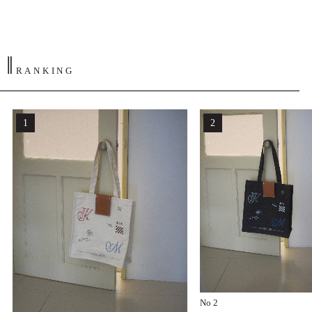
‖
RANKING
No 2