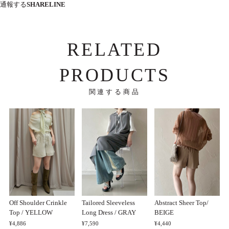
通報する
SHARE
LINE
RELATED
PRODUCTS
関連する商品
Off Shoulder Crinkle
Tailored Sleeveless
Abstract Sheer Top/
Top / YELLOW
Long Dress / GRAY
BEIGE
¥4,886
¥7,590
¥4,440