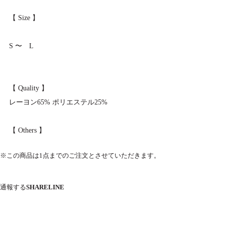
【 Size 】
S 〜 L
【 Quality 】
レーヨン65% ポリエステル25%
【 Others 】
※この商品は1点までのご注文とさせていただきます。
通報する
SHARE
LINE