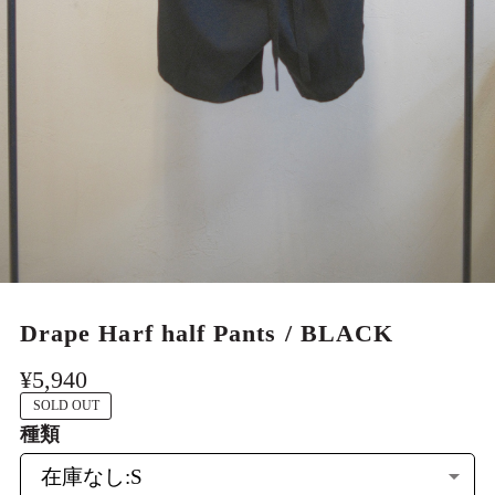
MEN
Drape Harf half Pants / BLACK
¥5,940
SOLD OUT
種類