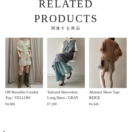
RELATED
PRODUCTS
関連する商品
Off Shoulder Crinkle
Tailored Sleeveless
Abstract Sheer Top/
Top / YELLOW
Long Dress / GRAY
BEIGE
¥4,886
¥7,590
¥4,440