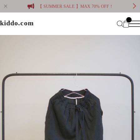
【 SUMMER SALE 】MAX 70% OFF！
kiddo.com
kiddo.com
Home
About
Category
Membership
CATEGORY
Information
Guide
Contact
WOMEN
MEN
Mypage
プライバシーポリシー
BRAND
特定商取引法に基づく表記
会員規約
Login
WOMEN