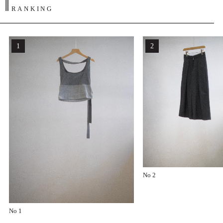
‖
RANKING
No 2
No 1