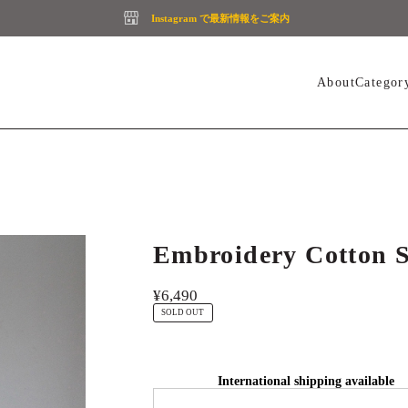
Instagram で最新情報をご案内
About
Categor
Embroidery Cotton 
¥6,490
SOLD OUT
International shipping available