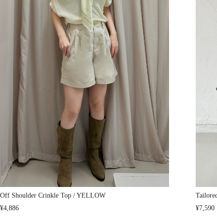
Off Shoulder Crinkle Top / YELLOW
Tailore
¥4,886
¥7,590