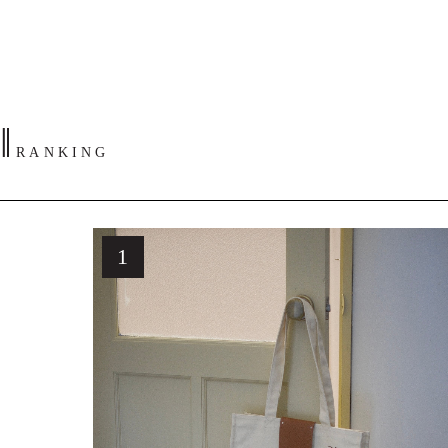
‖
RANKING