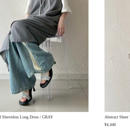
d Sleeveless Long Dress / GRAY
Abstract Shee
¥4,440