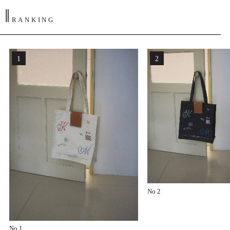
‖
RANKING
No 2
No 1