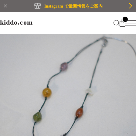
Instagram で最新情報をご案内
kiddo.com
kiddo.com
Home
About
Category
Membership
CATEGORY
Information
Guide
Contact
WOMEN
MEN
Mypage
プライバシーポリシー
BRAND
特定商取引法に基づく表記
会員規約
Login
WOMEN