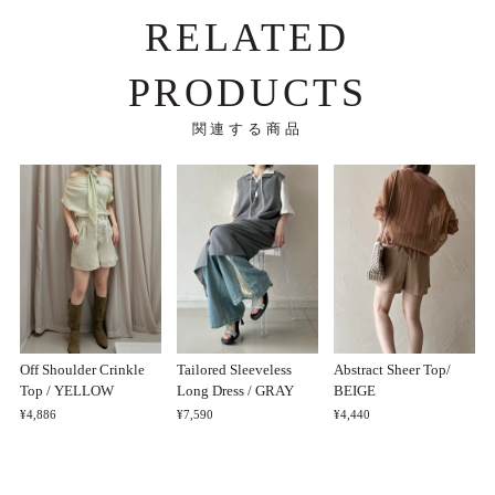
RELATED
PRODUCTS
関連する商品
Off Shoulder Crinkle
Tailored Sleeveless
Abstract Sheer Top/
Top / YELLOW
Long Dress / GRAY
BEIGE
¥4,886
¥7,590
¥4,440