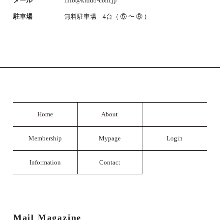
メール
info@kiddo-com.jp
駐車場
無料駐車場 4台（ ⑤ 〜 ⑧ ）
Home
About
Membership
Mypage
Login
Information
Contact
Mail Magazine