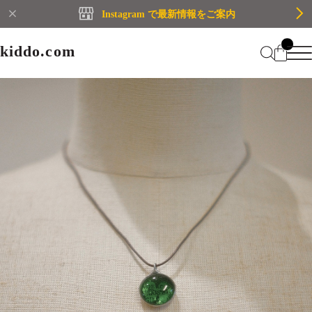
Instagram で最新情報をご案内
kiddo.com
kiddo.com
Home
About
Category
Membership
CATEGORY
Information
Guide
Contact
WOMEN
MEN
Mypage
プライバシーポリシー
BRAND
特定商取引法に基づく表記
会員規約
Login
WOMEN