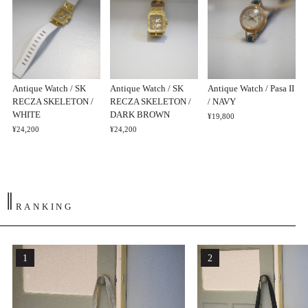
Antique Watch / SK
Antique Watch / SK
Antique Watch / Pasa II
RECZA SKELETON /
RECZA SKELETON /
/ NAVY
WHITE
DARK BROWN
¥19,800
¥24,200
¥24,200
‖
RANKING