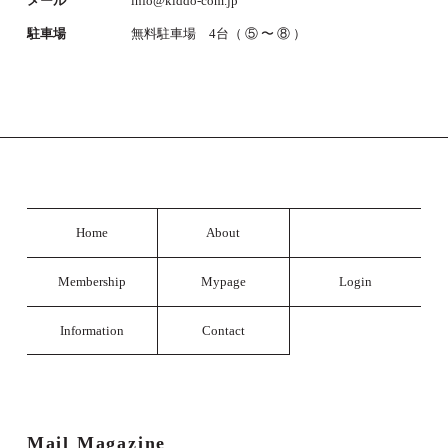
メール
info@kiddo-com.jp
駐車場
無料駐車場 4台（ ⑤ 〜 ⑧ ）
Home
About
Membership
Mypage
Login
Information
Contact
Mail Magazine