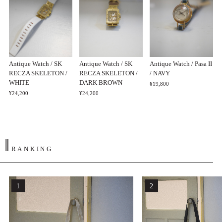
Antique Watch / SK
Antique Watch / SK
Antique Watch / Pasa II
RECZA SKELETON /
RECZA SKELETON /
/ NAVY
WHITE
DARK BROWN
¥19,800
¥24,200
¥24,200
‖
RANKING