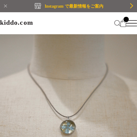
Instagram で最新情報をご案内
kiddo.com
kiddo.com
Home
About
Category
Membership
CATEGORY
Information
Guide
Contact
WOMEN
MEN
Mypage
プライバシーポリシー
BRAND
特定商取引法に基づく表記
会員規約
Login
WOMEN