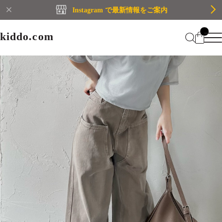
Instagram で最新情報をご案内
kiddo.com
kiddo.com
Home
About
Category
Membership
CATEGORY
Information
Guide
Contact
WOMEN
MEN
Mypage
プライバシーポリシー
BRAND
特定商取引法に基づく表記
会員規約
Login
WOMEN