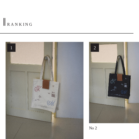
‖
RANKING
No 2