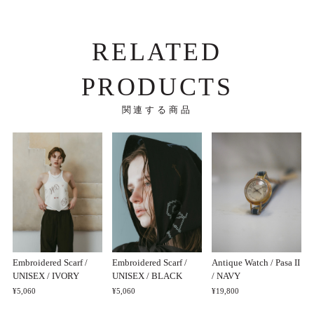
RELATED
PRODUCTS
関連する商品
Embroidered Scarf /
Embroidered Scarf /
Antique Watch / Pasa II
UNISEX / IVORY
UNISEX / BLACK
/ NAVY
¥5,060
¥5,060
¥19,800