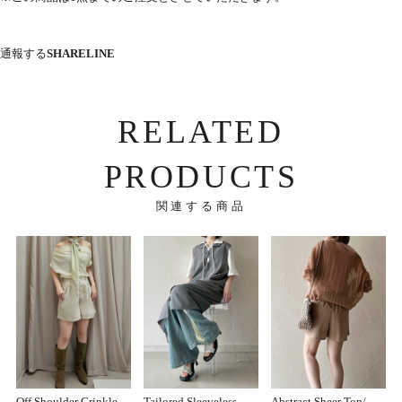
通報する
SHARE
LINE
RELATED
PRODUCTS
関連する商品
Off Shoulder Crinkle
Tailored Sleeveless
Abstract Sheer Top/