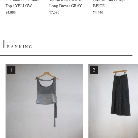
Top / YELLOW
Long Dress / GRAY
BEIGE
¥4,886
¥7,590
¥4,440
‖
RANKING