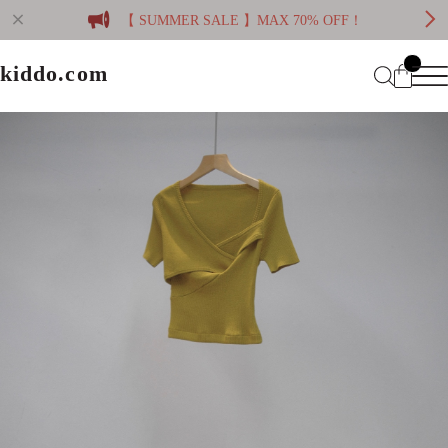
【 SUMMER SALE 】MAX 70% OFF！
kiddo.com
kiddo.com
Home
About
Category
Membership
CATEGORY
Information
Guide
Contact
WOMEN
MEN
Mypage
プライバシーポリシー
BRAND
特定商取引法に基づく表記
会員規約
Login
WOMEN