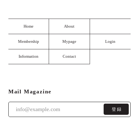
Home
About
Membership
Mypage
Login
Information
Contact
Mail Magazine
登録