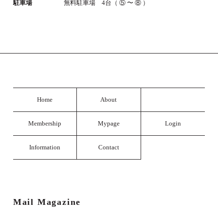
駐車場
無料駐車場 4台（ ⑤ 〜 ⑧ ）
Home
About
Membership
Mypage
Login
Information
Contact
Mail Magazine