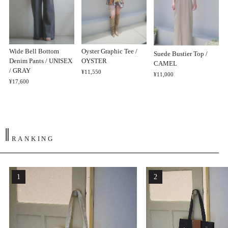
Wide Bell Bottom
Oyster Graphic Tee /
Suede Bustier Top /
Denim Pants / UNISEX
OYSTER
CAMEL
/ GRAY
¥11,550
¥11,000
¥17,600
‖
RANKING