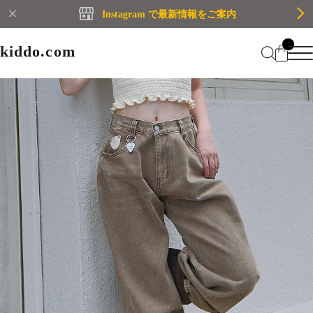
Instagram で最新情報をご案内
kiddo.com
kiddo.com
Home
About
Category
Membership
CATEGORY
Information
Guide
Contact
WOMEN
MEN
Mypage
プライバシーポリシー
BRAND
特定商取引法に基づく表記
会員規約
Login
WOMEN