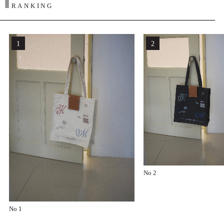
‖
RANKING
No 2
No 1