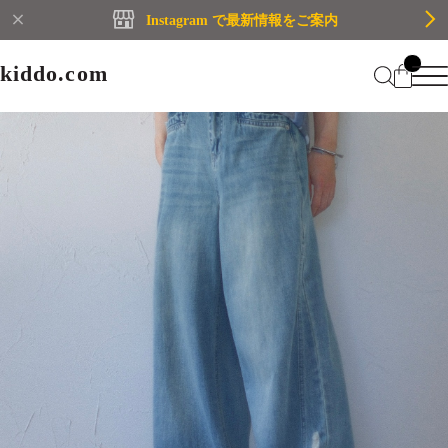
Instagram で最新情報をご案内
kiddo.com
kiddo.com
Home
About
Category
Membership
CATEGORY
Information
Guide
Contact
WOMEN
MEN
Mypage
プライバシーポリシー
BRAND
特定商取引法に基づく表記
会員規約
Login
WOMEN