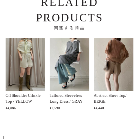
RELATED
PRODUCTS
関連する商品
Off Shoulder Crinkle
Tailored Sleeveless
Abstract Sheer Top/
Top / YELLOW
Long Dress / GRAY
BEIGE
¥4,886
¥7,590
¥4,440