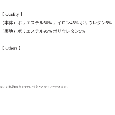
【 Quality 】
（本体）ポリエステル50% ナイロン45% ポリウレタン5%
（裏地）ポリエステル95% ポリウレタン5%
【 Others 】
※この商品は1点までのご注文とさせていただきます。