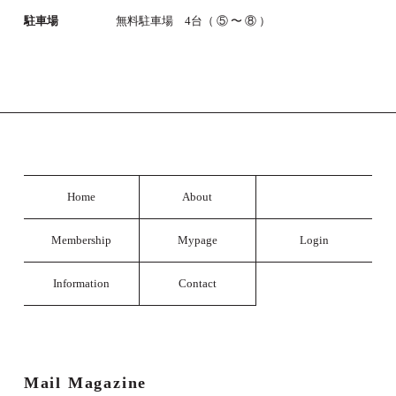
駐車場
無料駐車場 4台（ ⑤ 〜 ⑧ ）
Home
About
Membership
Mypage
Login
Information
Contact
Mail Magazine