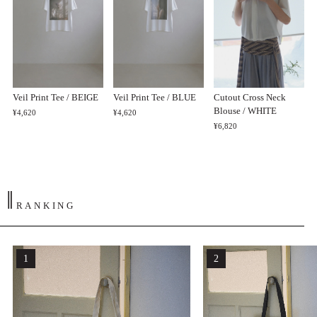
Veil Print Tee / BEIGE
Veil Print Tee / BLUE
Cutout Cross Neck
Blouse / WHITE
¥4,620
¥4,620
¥6,820
‖
RANKING