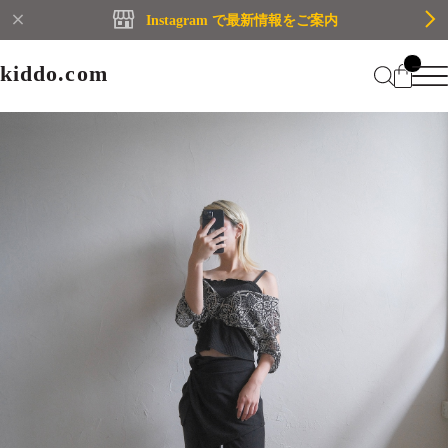
Instagram で最新情報をご案内
kiddo.com
kiddo.com
Home
About
Category
Membership
CATEGORY
Information
Guide
Contact
WOMEN
MEN
Mypage
プライバシーポリシー
BRAND
特定商取引法に基づく表記
会員規約
Login
WOMEN