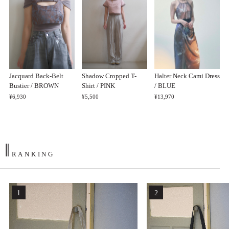
Jacquard Back-Belt
Shadow Cropped T-
Halter Neck Cami Dress
Bustier / BROWN
Shirt / PINK
/ BLUE
¥6,930
¥5,500
¥13,970
‖
RANKING