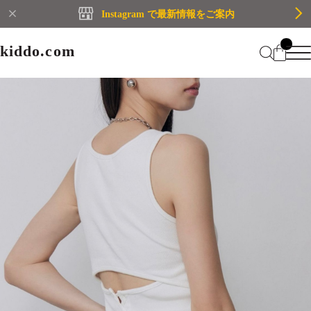
Instagram で最新情報をご案内
kiddo.com
kiddo.com
Home
About
Category
Membership
CATEGORY
Information
Guide
Contact
WOMEN
MEN
Mypage
プライバシーポリシー
BRAND
特定商取引法に基づく表記
会員規約
Login
WOMEN