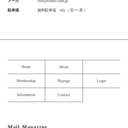
メール
info@kiddo-com.jp
駐車場
無料駐車場 4台（ ⑤ 〜 ⑧ ）
Home
About
Membership
Mypage
Login
Information
Contact
Mail Magazine