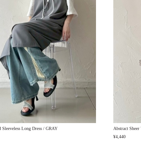
d Sleeveless Long Dress / GRAY
Abstract Shee
¥4,440