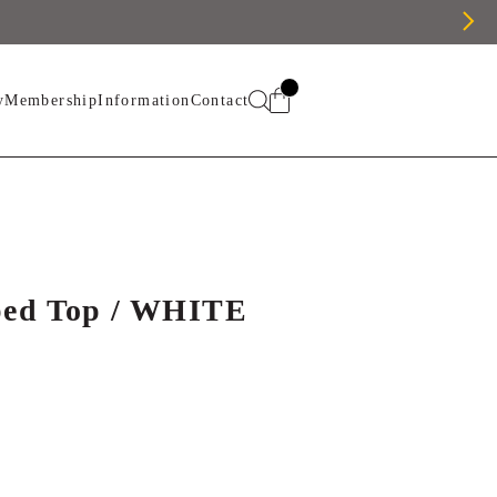
y
Membership
Information
Contact
ped Top / WHITE