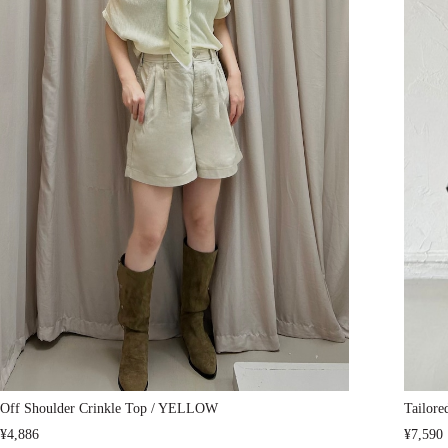
Off Shoulder Crinkle Top / YELLOW
Tailore
¥4,886
¥7,590