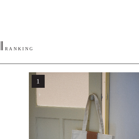
‖
RANKING