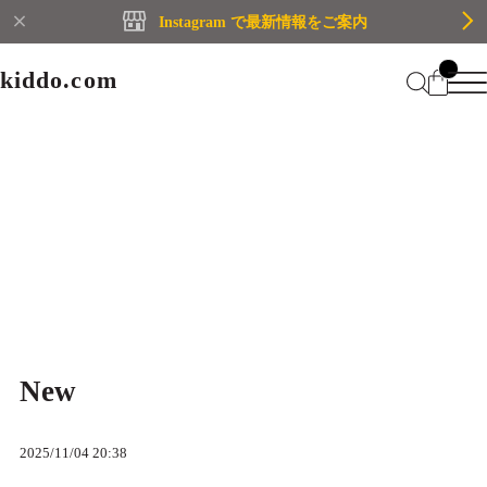
Instagram で最新情報をご案内
kiddo.com
kiddo.com
Home
About
BLOG
Category
Home
Information
Membership
CATEGORY
Information
Guide
Contact
WOMEN
MEN
New
Mypage
プライバシーポリシー
BRAND
特定商取引法に基づく表記
会員規約
Login
2025/11/04 20:38
WOMEN