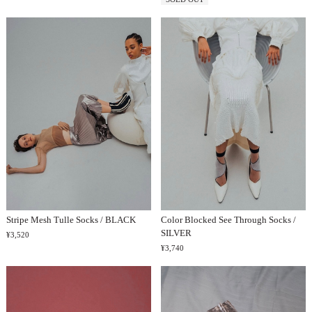
Stripe Mesh Tulle Socks / BLACK
Color Blocked See Through Socks /
SILVER
¥3,520
¥3,740