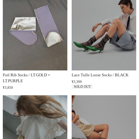
MEN
Foil Rib Socks / LT.GOLD ×
Lace Tulle Loose Socks / BLACK
LT.PURPLE
¥3,300
SOLD OUT
¥3,850