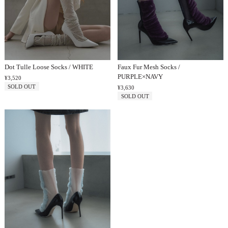
Dot Tulle Loose Socks / WHITE
Faux Fur Mesh Socks /
PURPLE×NAVY
¥3,520
SOLD OUT
¥3,630
SOLD OUT