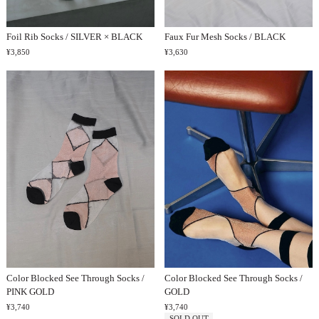
Foil Rib Socks / SILVER × BLACK
Faux Fur Mesh Socks / BLACK
¥3,850
¥3,630
Color Blocked See Through Socks /
Color Blocked See Through Socks /
PINK GOLD
GOLD
¥3,740
¥3,740
SOLD OUT