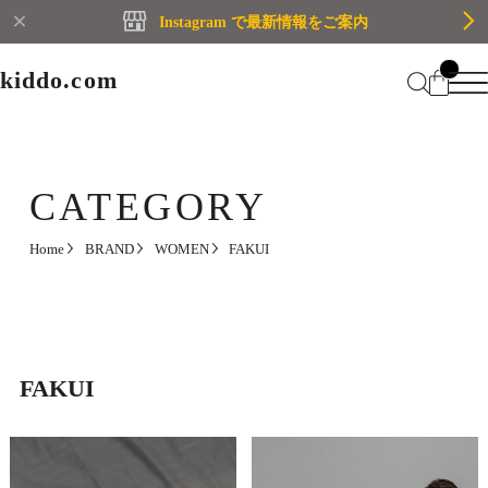
Instagram で最新情報をご案内
kiddo.com
kiddo.com
Home
About
CATEGORY
Category
Home
BRAND
WOMEN
FAKUI
Membership
CATEGORY
Information
Guide
Contact
WOMEN
MEN
FAKUI
Mypage
プライバシーポリシー
BRAND
特定商取引法に基づく表記
会員規約
Login
WOMEN