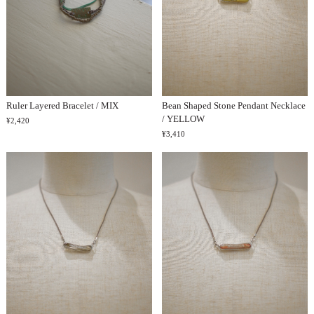
Ruler Layered Bracelet / MIX
Bean Shaped Stone Pendant Necklace
/ YELLOW
¥2,420
¥3,410