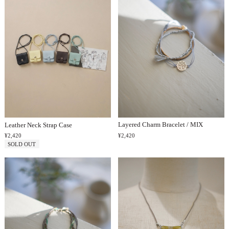
MEN
Layered Charm Bracelet / MIX
Leather Neck Strap Case
¥2,420
¥2,420
SOLD OUT