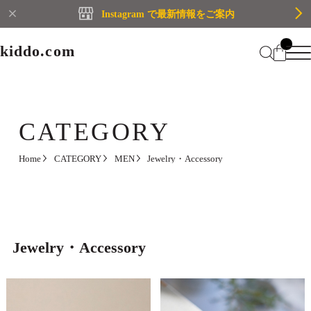
Instagram で最新情報をご案内
kiddo.com
kiddo.com
Home
About
CATEGORY
Category
Home
CATEGORY
MEN
Jewelry・Accessory
Membership
CATEGORY
Information
Guide
Contact
WOMEN
MEN
Jewelry・Accessory
Mypage
プライバシーポリシー
BRAND
特定商取引法に基づく表記
会員規約
Login
WOMEN